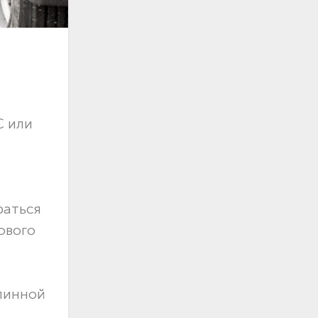
С или
раться
ового
длинной