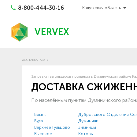
8-800-444-30-16
Калужская область
VERVEX
ДОСТАВКА ГАЗА
Заправка газгольдеров пропаном в Думиничском районе Кал
ДОСТАВКА СЖИЖЕНН
По населённым пунктам Думиничского район
Брынь
Дубровского Отделения Сел
Буда
Думиничи
Верхнее Гульцово
Зимницы
Высокое
Которь