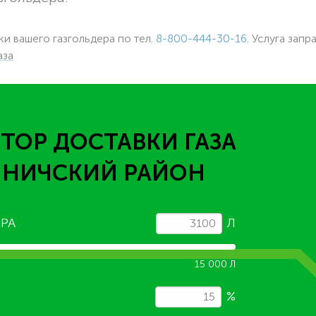
ки вашего газгольдера по тел.
8-800-444-30-16
. Услуга запр
аза
ТОР ДОСТАВКИ ГАЗА
ИНИЧСКИЙ РАЙОН
РА
Л
15 000 Л
%