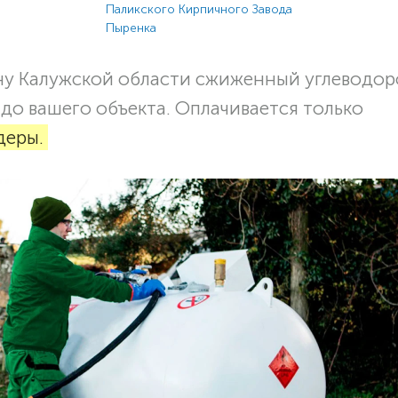
Паликского Кирпичного Завода
Пыренка
ну Калужской области сжиженный углеводо
о до вашего объекта. Оплачивается только
деры.