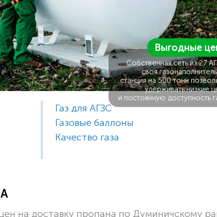
Выгодные це
Собственная сеть из 27 А
своя газонаполнитель
станция на 500 тонн позвол
удерживать низкие ц
и постоянную доступность г
Газ для АГЗС
Газовые баллоны
Качество газа
ЗА
цен на доставку пропана по Думиничскому р