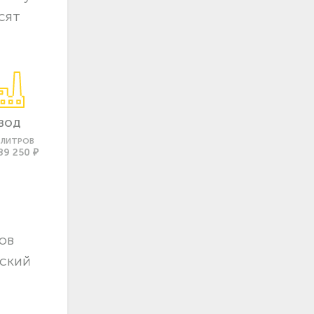
сят
ВОД
0 ЛИТРОВ
89 250 ₽
ов
чский