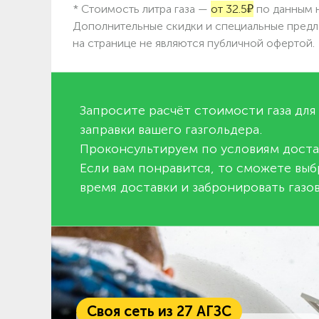
* Стоимость литра газа —
от 32.5₽
по данным н
Дополнительные скидки и специальные предл
на странице не являются публичной офертой.
Запросите расчёт стоимости газа для
заправки вашего газгольдера.
Проконсультируем по условиям доста
Если вам понравится, то сможете выб
время доставки и забронировать газов
Своя сеть из 27 АГЗС