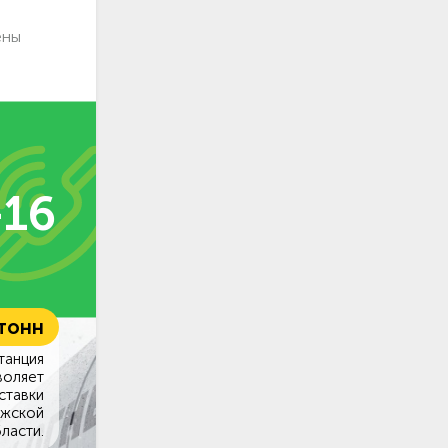
ены
-16
 тонн
танция
воляет
ставки
ужской
ласти.