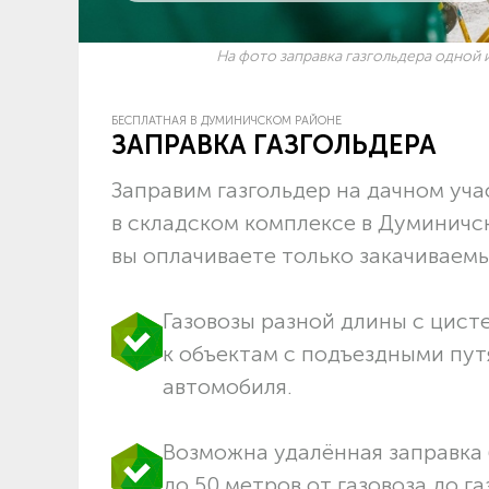
На фото заправка газгольдера одной и
БЕСПЛАТНАЯ В ДУМИНИЧСКОМ РАЙОНЕ
ЗАПРАВКА ГАЗГОЛЬДЕРА
Заправим газгольдер на дачном учас
в складском комплексе в Думиничс
вы оплачиваете только закачиваемый
Газовозы разной длины с цист
к объектам c подъездными пут
автомобиля.
Возможна удалённая заправка 
до 50 метров от газовоза до га