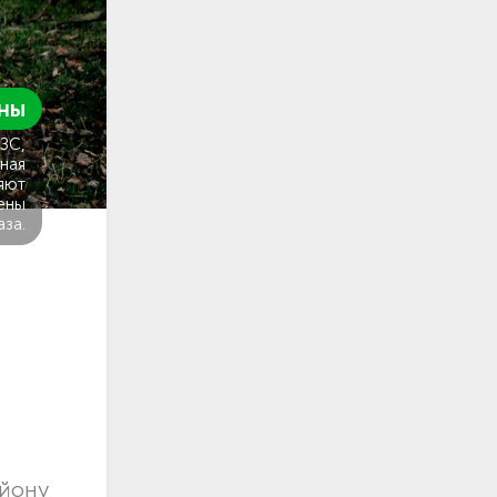
ны
ГЗС,
ная
яют
ены
аза.
айону