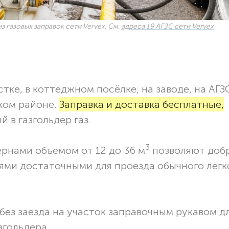
з газовых заправок сети Vervex. См.
адреса 19 АГЗС сети Vervex
тке, в коттеджном посёлке, на заводе, на АГЗ
ком районе.
Заправка и доставка бесплатные,
 в газгольдер газ.
3
ернами объемом от 12 до 36 м
позволяют доб
ями достаточными для проезда обычного легк
без заезда на участок заправочным рукавом 
згольдера.