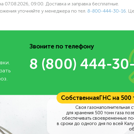
а 07.08.2026, 09:00. Доставка и заправка бесплатные.
ожения уточняйте у менеджера по
тел.
8-800-444-30-16
. Ц
Звоните по телефону
8 (800) 444-30
вки.
рать
оз.
Собственная
ГНС на 500
Своя газонаполнительная с
для хранения 500 тонн газа поз
обеспечивать своевременные по
в сроки до одного дня по всей Кал
об