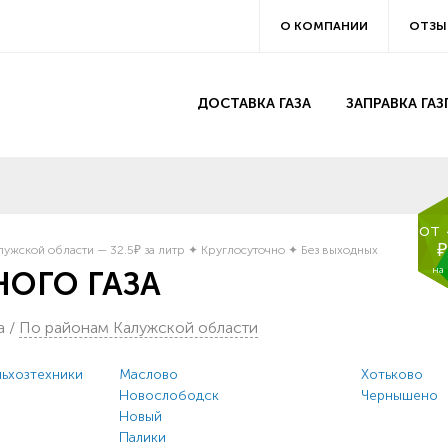
О КОМПАНИИ
ОТЗЫ
ДОСТАВКА ГАЗА
ЗАПРАВКА ГА
от
₽
ужской области — 32.5₽ за литр ✦ Круглосуточно ✦ Без выходных
на
ОГО ГАЗА
а
/
По районам Калужской области
ьхозтехники
Маслово
Хотьково
Новослободск
Чернышено
Новый
Палики