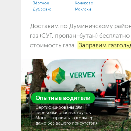
Вёртное
Кочуково
Дубровка
Маклаки
Доставим по Думиничскому райо
газ (СУГ, пропан-бутан) бесплатн
стоимость газа.
Заправим газголь
Опытные водители
Сертифицированы для
перевозки опасных грузов.
Могут заправить газгольдер
даже без вашего присутствия!