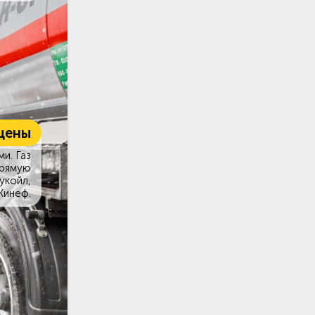
цены
и. Газ
прямую
укойл,
Кинеф.