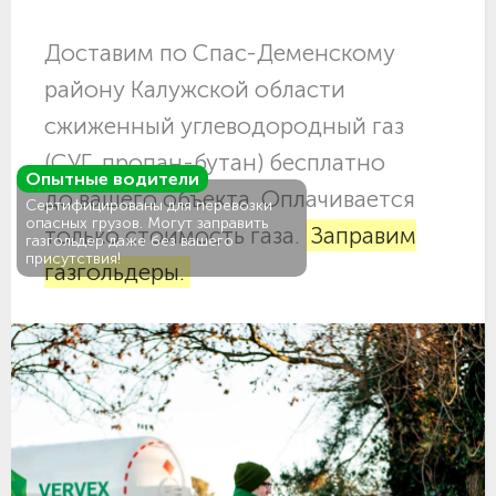
Доставим по Спас-Деменскому
району Калужской области
сжиженный углеводородный газ
(СУГ, пропан-бутан) бесплатно
Опытные водители
до вашего объекта. Оплачивается
Сертифицированы для перевозки
опасных грузов. Могут заправить
только стоимость газа.
Заправим
газгольдер даже без вашего
присутствия!
газгольдеры.