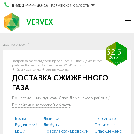
Калужская область
8-800-444-30-16
VERVEX
ДОСТАВКА ГАЗА
от
32.5
₽/литр
Заправка газгольдеров пропаном в Спас-Деменском
08.08.2026
районе Калужской области — 32.5₽ за литр
✦ Круглосуточно ✦ Без выходных
ДОСТАВКА СЖИЖЕННОГО
ГАЗА
По населённым пунктам Спас-Деменского района
/
По районам Калужской области
Болва
Лазинки
Павлиново
С
Буднянский
Любунь
Понизовье
С
Ерши
Новоалександровский
Спас-Деменск
Ч