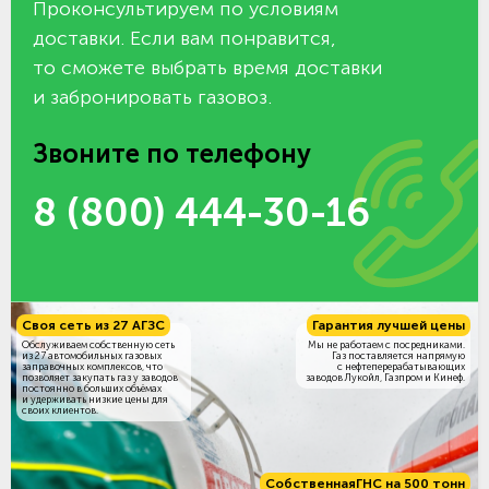
Проконсультируем по условиям
доставки. Если вам понравится,
то сможете выбрать время доставки
и забронировать газовоз.
Звоните по телефону
8 (800) 444-30-16
Своя сеть из 27 АГЗС
Гарантия лучшей цены
Обслуживаем собственную сеть
Мы не работаем с посредниками.
из 27 автомобильных газовых
Газ поставляется напрямую
заправочных комплексов, что
с нефтеперерабатывающих
позволяет закупать газ у заводов
заводов Лукойл, Газпром и Кинеф.
постоянно в больших объёмах
и удерживать низкие цены для
своих клиентов.
Собственная
ГНС на 500 тонн