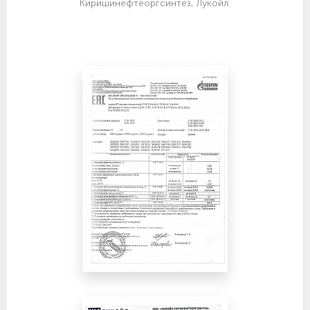
Киришинефтеоргсинтез, Лукойл.