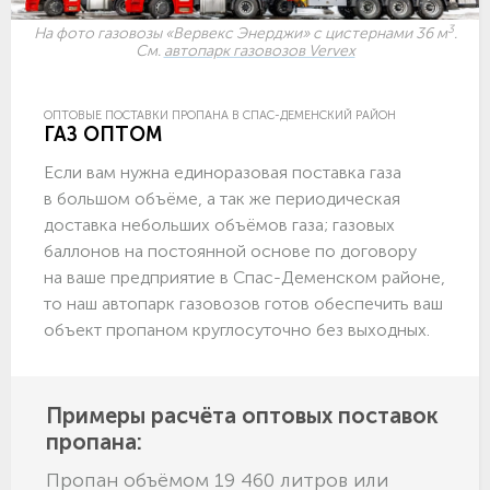
3
На фото газовозы «Вервекс Энерджи» с цистернами 36 м
.
См.
автопарк газовозов Vervex
ОПТОВЫЕ ПОСТАВКИ ПРОПАНА В СПАС-ДЕМЕНСКИЙ РАЙОН
ГАЗ ОПТОМ
Если вам нужна единоразовая поставка газа
в большом объёме, а так же периодическая
доставка небольших объёмов газа; газовых
баллонов на постоянной основе по договору
на ваше предприятие в Спас-Деменском районе,
то наш автопарк газовозов готов обеспечить ваш
объект пропаном круглосуточно без выходных.
Примеры расчёта оптовых поставок
пропана:
Пропан объёмом 19 460 литров или