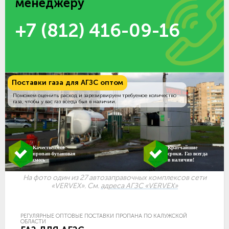
менеджеру
+7 (812) 416-09-16
Поставки газа для АГЗС оптом
Поможем оценить расход и зарезирвируем требуемое количество
газа, чтобы у вас газ всегда был в наличии.
Качественная
Кратчайшие
пропан-бутановая
сроки. Газ всегда
смесь
в наличии!
На фото один из 27 автозаправочных комплексов сети
«VERVEX». См.
адреса АГЗС «VERVEX»
РЕГУЛЯРНЫЕ ОПТОВЫЕ ПОСТАВКИ ПРОПАНА ПО КАЛУЖСКОЙ
ОБЛАСТИ