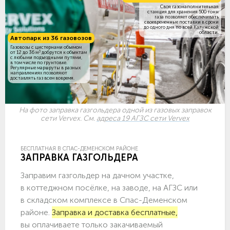
Своя газонаполнительная
станция для хранения 500 тонн
газа позволяет обеспечивать
своевременные поставки в сроки
до одного дня по всей Калужской
области.
Автопарк из 36 газовозов
Газовозы с цистернами объемом
3
от 12 до 36 м
добрутся к объектам
c любыми подъездными путями,
в том числе по грунтовке.
Регулярные маршруты в разных
направлениях позволяют
доставлять газ всем вовремя.
На фото заправка газгольдера одной из газовых заправок
сети Vervex. См.
адреса 19 АГЗС сети Vervex
БЕСПЛАТНАЯ В СПАС-ДЕМЕНСКОМ РАЙОНЕ
ЗАПРАВКА ГАЗГОЛЬДЕРА
Заправим газгольдер на дачном участке,
в коттеджном посёлке, на заводе, на АГЗС или
в складском комплексе в Спас-Деменском
районе.
Заправка и доставка бесплатные,
вы оплачиваете только закачиваемый