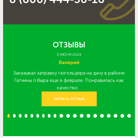
ОТЗЫВЫ
3 ИЮНЯ 2024
Валерий
Заказывал заправку газгольдера на дачу в районе
З
 за
Гатчины п.Выра еще в феврале. Понравилась как
качество…
ЧИТАТЬ ОТЗЫВ
1
2
3
4
5
6
7
8
9
10
11
12
13
14
15
16
17
18
19
20