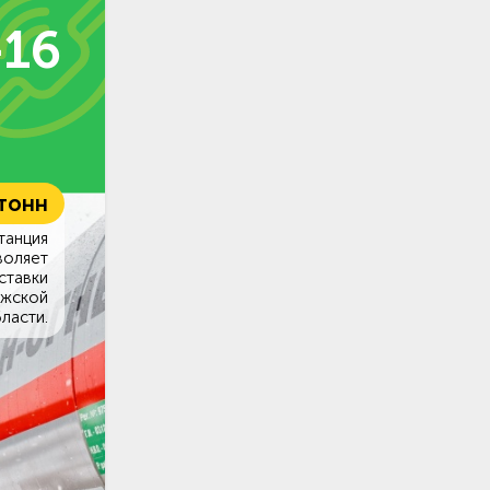
-16
 тонн
танция
воляет
ставки
ужской
ласти.