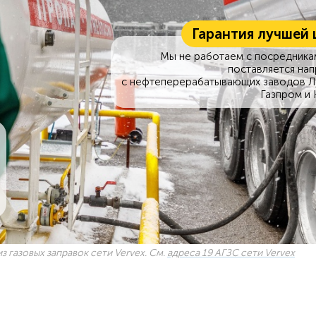
Гарантия лучшей 
Мы не работаем с посредникам
поставляется на
с нефтеперерабатывающих заводов Л
Газпром и 
з газовых заправок сети Vervex. См.
адреса 19 АГЗС сети Vervex