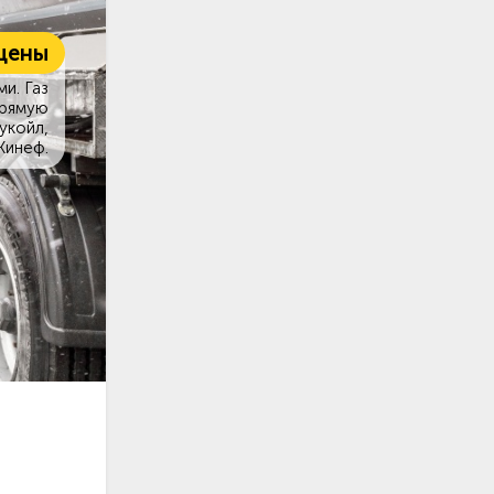
цены
и. Газ
прямую
укойл,
Кинеф.