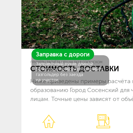
Заправка с дороги
ПРИМЕРЫ РАСЧЁТА ЦЕН НА ГАЗ В СОСЕНСКОМ
Заправочный рукав длиной
СТОИМОСТЬ ДОСТАВКИ
50 метров позволяет заправить
газгольдер без заезда
на участок.
Ниже приведены примеры расчёта 
образованию Город Сосенский для 
лицам. Точные цены зависят от объ