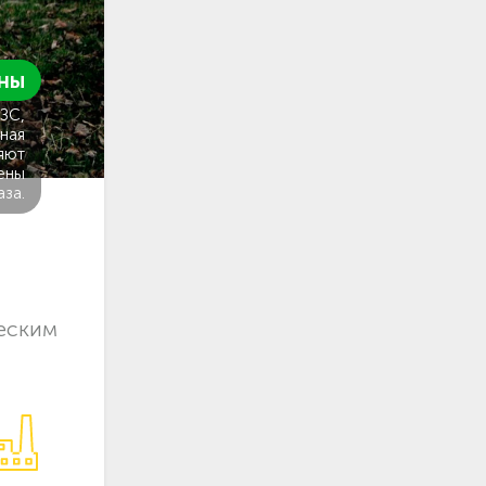
ны
ГЗС,
ная
яют
ены
аза.
еским