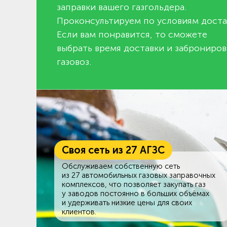
заправки вашего газгольдера.
Проконсультируем по условиям доста
Если вам понравится, то сможете
выбрать время доставки и заброниров
газовоз.
Своя сеть из 27 АГЗС
Обслуживаем собственную сеть
из 27 автомобильных газовых заправочных
комплексов, что позволяет закупать газ
у заводов постоянно в больших объёмах
и удерживать низкие цены для своих
клиентов.