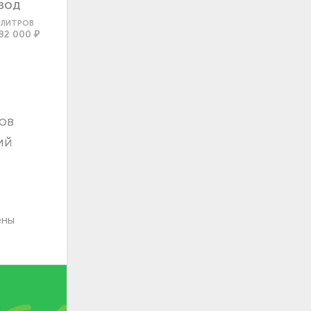
ВОД
0 ЛИТРОВ
82 000 ₽
ов
ий
ены