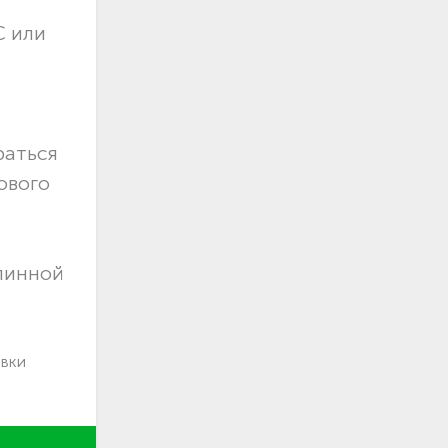
С или
раться
ового
длинной
авки