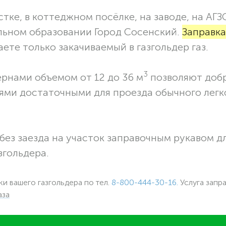
тке, в коттеджном посёлке, на заводе, на АГЗ
льном образовании Город Сосенский.
Заправка
ете только закачиваемый в газгольдер газ.
3
ернами объемом от 12 до 36 м
позволяют доб
ями достаточными для проезда обычного легк
без заезда на участок заправочным рукавом 
згольдера.
ки вашего газгольдера по тел.
8-800-444-30-16.
Услуга запр
аза