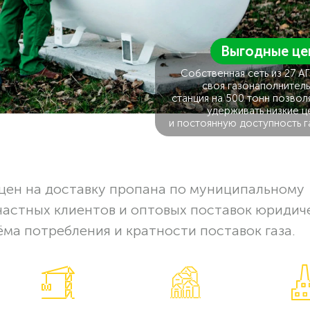
Выгодные це
Собственная сеть из 27 А
своя газонаполнитель
станция на 500 тонн позвол
удерживать низкие ц
и постоянную доступность г
цен на доставку пропана по муниципальному
частных клиентов и оптовых поставок юридич
ёма потребления и кратности поставок газа.