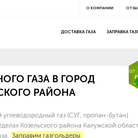
О КОМПАНИИ
ОТЗЫ
ДОСТАВКА ГАЗА
ЗАПРАВКА ГА
от
ОГО ГАЗА В ГОРОД
₽
на
СКОГО РАЙОНА
углеводородный газ (СУГ, пропан-бутан)
еделах Козельского района Калужской област
аза.
Заправим газгольдеры.