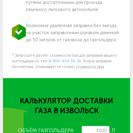
путями достаточными для проезда
обычного легкового автомобиля.
Возможна удалённая заправка без заезда
на участок заправочным рукавом длинной
до 50 метров от газовоза до газгольдера.
* Запросите расчёт стоимости газа для заправки вашего
газгольдера по тел.
8-800-444-30-16.
Услуга заправки
бесплатная, оплачивается только
стоимость газа
КАЛЬКУЛЯТОР ДОСТАВКИ
ГАЗА
В ИЗВОЛЬСК
ОБЪЁМ ГАЗГОЛЬДЕРА
Л