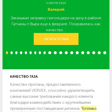
3 ИЮНЯ 2024
Валерий
Заказывал заправку газгольдера на дачу в районе
З
 за
Гатчины п.Выра еще в феврале. Понравилась как
качество…
ЧИТАТЬ ОТЗЫВ
1
2
3
4
5
6
7
8
9
10
11
12
13
14
15
16
17
18
19
20
КАЧЕСТВО ГАЗА
Качество пропана, предоставляемого
компанией VERVEX, способно удовлетворить
самые высокие требования каждого клиента
благодаря взаимодействию с крупнейшими
проверенным поставщиками региона.
Топливо