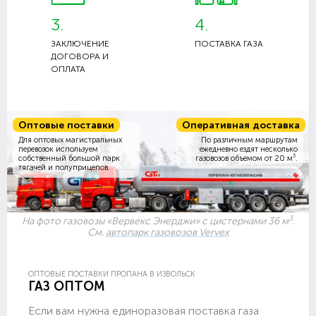
3.
4.
ЗАКЛЮЧЕНИЕ
ПОСТАВКА ГАЗА
ДОГОВОРА И
ОПЛАТА
Оптовые поставки
Оперативная доставка
Для оптовых магистральных
По различным маршрутам
перевозок используем
ежедневно ездят несколько
3
собственный большой парк
газовозов объемом
от 20 м
.
тягачей и полуприцепов.
3
На фото газовозы «Вервекс Энерджи» с цистернами 36 м
.
См.
автопарк газовозов Vervex
ОПТОВЫЕ ПОСТАВКИ ПРОПАНА В ИЗВОЛЬСК
ГАЗ ОПТОМ
Если вам нужна единоразовая поставка газа