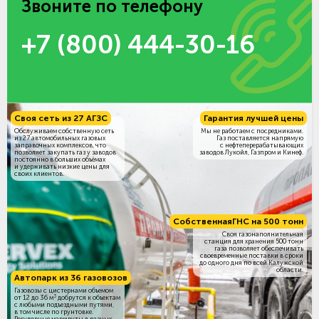
Звоните по телефону
+7 (800) 444-30-16
Своя сеть из 27 АГЗС
Гарантия лучшей цены
Обслуживаем собственную сеть
Мы не работаем с посредниками.
из 27 автомобильных газовых
Газ поставляется напрямую
заправочных комплексов, что
с нефтеперерабатывающих
позволяет закупать газ у заводов
заводов Лукойл, Газпром и Кинеф.
постоянно в больших объёмах
и удерживать низкие цены для
своих клиентов.
Собственная
ГНС на 500 тонн
Своя газонаполнительная
станция для хранения 500 тонн
газа позволяет обеспечивать
своевременные поставки в сроки
до одного дня по всей Калужской
области.
Автопарк из 36 газовозов
Газовозы с цистернами объемом
3
от 12 до 36 м
добрутся к объектам
c любыми подъездными путями,
в том числе по грунтовке.
Регулярные маршруты в разных