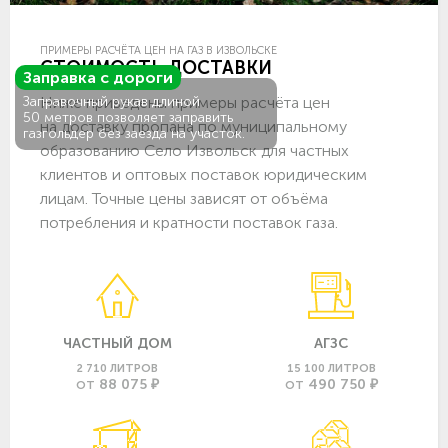
ПРИМЕРЫ РАСЧЁТА ЦЕН НА ГАЗ В ИЗВОЛЬСКЕ
СТОИМОСТЬ ДОСТАВКИ
Заправка с дороги
Ниже приведены примеры расчёта цен
Заправочный рукав длиной
50 метров позволяет заправить
на доставку пропана по муниципальному
газгольдер без заезда на участок.
образованию Село Извольск для частных
клиентов и оптовых поставок юридическим
лицам. Точные цены зависят от объёма
потребления и кратности поставок газа.
ЧАСТНЫЙ ДОМ
АГЗС
2 710 ЛИТРОВ
15 100 ЛИТРОВ
88 075 ₽
490 750 ₽
ОТ
ОТ