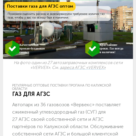
Поставки газа для АГЗС оптом
Поможем оценить расход и зарезирвируем требуемое количество
газа, чтобы у вас газ всегда был в наличии.
Качественная
Кратчайшие
пропан-бутановая
сроки. Газ всегда
смесь
в наличии!
На фото один из 27 автозаправочных комплексов сети
«VERVEX». См.
адреса АГЗС «VERVEX»
РЕГУЛЯРНЫЕ ОПТОВЫЕ ПОСТАВКИ ПРОПАНА ПО КАЛУЖСКОЙ
ОБЛАСТИ
ГАЗ ДЛЯ АГЗС
Автопарк из 36 газовозов «Вервекс» поставляет
сжиженный углеводородный газ (СУГ) для
27 АГЗС своей собственной сети и АГЗС
партнёров по Калужской области. Обслуживание
собственной сети АГЗС и большой клиентской