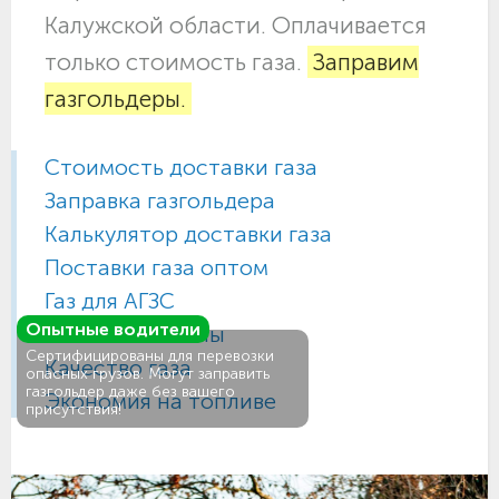
Калужской области. Оплачивается
только стоимость газа.
Заправим
газгольдеры.
Стоимость доставки газа
Заправка газгольдера
Калькулятор доставки газа
Поставки газа оптом
Газ для АГЗС
Опытные водители
Газовые баллоны
Сертифицированы для перевозки
Качество газа
опасных грузов. Могут заправить
газгольдер даже без вашего
Экономия на топливе
присутствия!