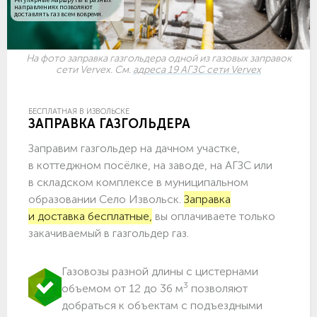
направлениях позволяют
доставлять газ всем вовремя.
На фото заправка газгольдера одной из газовых заправок
сети Vervex. См.
адреса 19 АГЗС сети Vervex
БЕСПЛАТНАЯ В ИЗВОЛЬСКЕ
ЗАПРАВКА ГАЗГОЛЬДЕРА
Заправим газгольдер на дачном участке,
в коттеджном посёлке, на заводе, на АГЗС или
в складском комплексе в муниципальном
образовании Село Извольск.
Заправка
и доставка бесплатные,
вы оплачиваете только
закачиваемый в газгольдер газ.
Газовозы разной длины с цистернами
3
объемом от 12 до 36 м
позволяют
добраться к объектам c подъездными