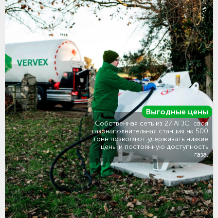
Выгодные цены
Собственная сеть из 27 АГЗС, своя
газонаполнительная станция на 500
тонн позволяют удерживать низкие
цены и постоянную доступность
газа.