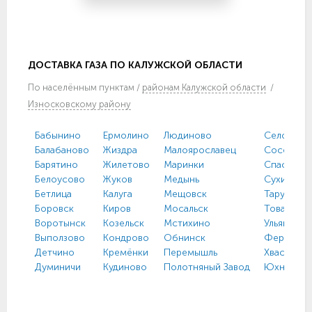
ДОСТАВКА ГАЗА ПО КАЛУЖСКОЙ ОБЛАСТИ
По
населённым пунктам
/
районам Калужской области
/
Износковскому району
Бабынино
Ермолино
Людиново
Село имен
Балабаново
Жиздра
Малоярославец
Сосенски
Барятино
Жилетово
Маринки
Спас-Дем
Белоусово
Жуков
Медынь
Сухиничи
Бетлица
Калуга
Мещовск
Таруса
Боровск
Киров
Мосальск
Товарков
Воротынск
Козельск
Мстихино
Ульяново
Выползово
Кондрово
Обнинск
Ферзиков
Детчино
Кремёнки
Перемышль
Хвастович
Думиничи
Кудиново
Полотняный Завод
Юхнов