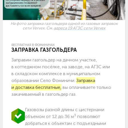
направлениях позволяют
доставлять газ всем вовремя.
На фото заправка газгольдера одной из газовых заправок
сети Vervex. См.
адреса 19 АГЗС сети Vervex
БЕСПЛАТНАЯ В ФОМИНИЧАХ
ЗАПРАВКА ГАЗГОЛЬДЕРА
Заправим газгольдер на дачном участке,
в коттеджном посёлке, на заводе, на АГЗС или
в складском комплексе в муниципальном
образовании Село Фоминичи.
Заправка
и доставка бесплатные,
вы оплачиваете только
закачиваемый в газгольдер газ.
Газовозы разной длины с цистернами
3
объемом от 12 до 36 м
позволяют
добраться к объектам c подъездными