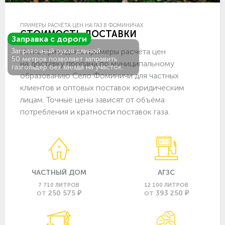
ПРИМЕРЫ РАСЧЁТА ЦЕН НА ГАЗ В ФОМИНИЧАХ
СТОИМОСТЬ ДОСТАВКИ
Заправка с дороги
Ниже приведены примеры расчёта цен
Заправочный рукав длиной
50 метров позволяет заправить
на доставку пропана по муниципальному
газгольдер без заезда на участок.
образованию Село Фоминичи для частных
клиентов и оптовых поставок юридическим
лицам. Точные цены зависят от объёма
потребления и кратности поставок газа.
ЧАСТНЫЙ ДОМ
АГЗС
7 710 ЛИТРОВ
12 100 ЛИТРОВ
250 575 ₽
393 250 ₽
ОТ
ОТ