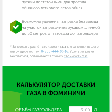
путями достаточными для проезда
обычного легкового автомобиля.
Возможна удалённая заправка без заезда
на участок заправочным рукавом длинной
до 50 метров от газовоза до газгольдера.
* Запросите расчёт стоимости газа для заправки вашего
газгольдера по тел.
8-800-444-30-16.
Услуга заправки
бесплатная, оплачивается только
стоимость газа
КАЛЬКУЛЯТОР ДОСТАВКИ
ГАЗА
В ФОМИНИЧИ
ОБЪЁМ ГАЗГОЛЬДЕРА
Л