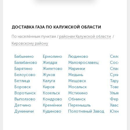
ДОСТАВКА ГАЗА ПО КАЛУЖСКОЙ ОБЛАСТИ
По
населённым пунктам
/
районам Калужской области
/
Кировскому району
Бабынино
Ермолино
Людиново
Село имен
Балабаново
Жиздра
Малоярославец
Сосенски
Барятино
Жилетово
Маринки
Спас-Дем
Белоусово
Жуков
Медынь
Сухиничи
Бетлица
Калуга
Мещовск
Таруса
Боровск
Киров
Мосальск
Товарков
Воротынск
Козельск
Мстихино
Ульяново
Выползово
Кондрово
Обнинск
Ферзиков
Детчино
Кремёнки
Перемышль
Хвастович
Думиничи
Кудиново
Полотняный Завод
Юхнов