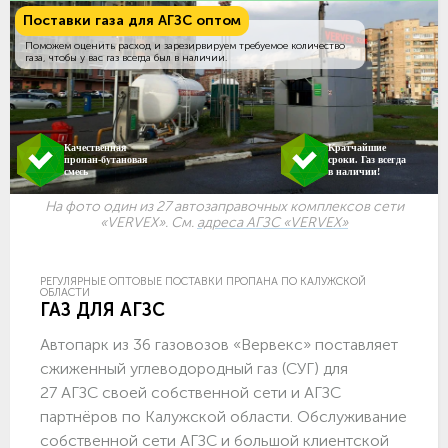
Поставки газа для АГЗС оптом
Поможем оценить расход и зарезирвируем требуемое количество
газа, чтобы у вас газ всегда был в наличии.
Качественная
Кратчайшие
пропан-бутановая
сроки. Газ всегда
смесь
в наличии!
На фото один из 27 автозаправочных комплексов сети
«VERVEX». См.
адреса АГЗС «VERVEX»
РЕГУЛЯРНЫЕ ОПТОВЫЕ ПОСТАВКИ ПРОПАНА ПО КАЛУЖСКОЙ
ОБЛАСТИ
ГАЗ ДЛЯ АГЗС
Автопарк из 36 газовозов «Вервекс» поставляет
сжиженный углеводородный газ (СУГ) для
27 АГЗС своей собственной сети и АГЗС
партнёров по Калужской области. Обслуживание
собственной сети АГЗС и большой клиентской