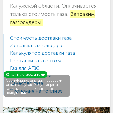
Калужской области. Оплачивается
только стоимость газа.
Заправим
газгольдеры.
Стоимость доставки газа
Заправка газгольдера
Калькулятор доставки газа
Поставки газа оптом
Газ для АГЗС
Опытные водители
Газовые баллоны
Сертифицированы для перевозки
Качество газа
опасных грузов. Могут заправить
газгольдер даже без вашего
Экономия на топливе
присутствия!