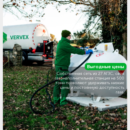
Выгодные цены
Собственная сеть из 27 АГЗС, своя
газонаполнительная станция на 500
тонн позволяют удерживать низкие
цены и постоянную доступность
газа.