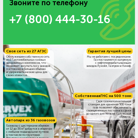
Звоните по телефону
+7 (800) 444-30-16
Своя сеть из 27 АГЗС
Гарантия лучшей цены
Обслуживаем собственную сеть
Мы не работаем с посредниками.
из 27 автомобильных газовых
Газ поставляется напрямую
заправочных комплексов, что
с нефтеперерабатывающих
позволяет закупать газ у заводов
заводов Лукойл, Газпром и Кинеф.
постоянно в больших объёмах
и удерживать низкие цены для
своих клиентов.
Собственная
ГНС на 500 тонн
Своя газонаполнительная
станция для хранения 500 тонн
газа позволяет обеспечивать
своевременные поставки в сроки
до одного дня по всей Калужской
области.
Автопарк из 36 газовозов
Газовозы с цистернами объемом
3
от 12 до 36 м
добрутся к объектам
c любыми подъездными путями,
в том числе по грунтовке.
Регулярные маршруты в разных