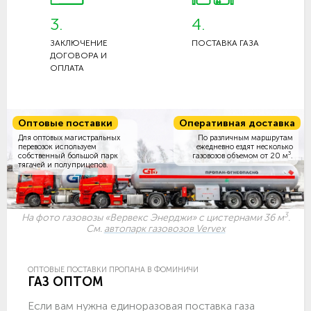
3.
4.
ЗАКЛЮЧЕНИЕ
ПОСТАВКА ГАЗА
ДОГОВОРА И
ОПЛАТА
Оптовые поставки
Оперативная доставка
Для оптовых магистральных
По различным маршрутам
перевозок используем
ежедневно ездят несколько
3
собственный большой парк
газовозов объемом
от 20 м
.
тягачей и полуприцепов.
3
На фото газовозы «Вервекс Энерджи» с цистернами 36 м
.
См.
автопарк газовозов Vervex
ОПТОВЫЕ ПОСТАВКИ ПРОПАНА В ФОМИНИЧИ
ГАЗ ОПТОМ
Если вам нужна единоразовая поставка газа