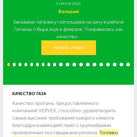
3 ИЮНЯ 2024
Валерий
Заказывал заправку газгольдера на дачу в районе
З
 за
Гатчины п.Выра еще в феврале. Понравилась как
качество…
ЧИТАТЬ ОТЗЫВ
1
2
3
4
5
6
7
8
9
10
11
12
13
14
15
16
17
18
19
20
КАЧЕСТВО ГАЗА
Качество пропана, предоставляемого
компанией VERVEX, способно удовлетворить
самые высокие требования каждого клиента
благодаря взаимодействию с крупнейшими
проверенным поставщиками региона.
Топливо