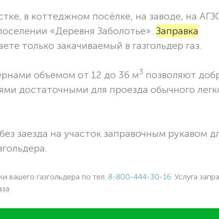
тке, в коттеджном посёлке, на заводе, на АГЗ
 поселении «Деревня Заболотье».
Заправка
ете только закачиваемый в газгольдер газ.
3
ернами объемом от 12 до 36 м
позволяют доб
ями достаточными для проезда обычного легк
без заезда на участок заправочным рукавом 
згольдера.
ки вашего газгольдера по тел.
8-800-444-30-16.
Услуга запр
аза