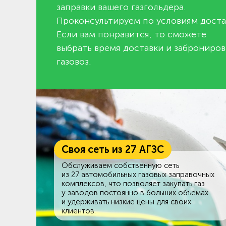
заправки вашего газгольдера.
Проконсультируем по условиям доста
Если вам понравится, то сможете
выбрать время доставки и заброниров
газовоз.
Своя сеть из 27 АГЗС
Обслуживаем собственную сеть
из 27 автомобильных газовых заправочных
комплексов, что позволяет закупать газ
у заводов постоянно в больших объёмах
и удерживать низкие цены для своих
клиентов.