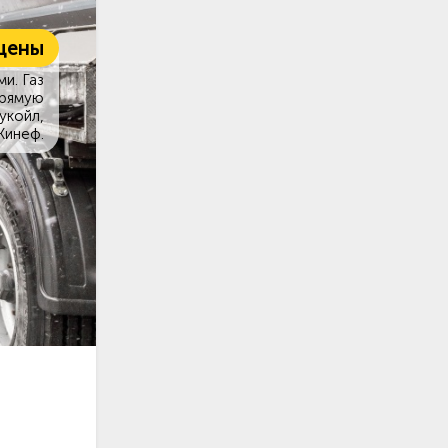
цены
и. Газ
прямую
укойл,
Кинеф.