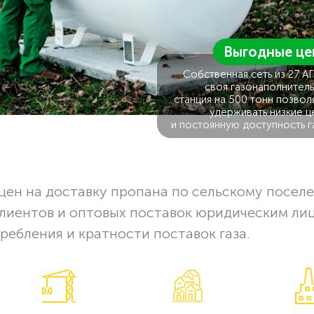
Выгодные це
Собственная сеть из 27 А
своя газонаполнитель
станция на 500 тонн позвол
удерживать низкие ц
и постоянную доступность г
цен на доставку пропана по сельскому посел
клиентов и оптовых поставок юридическим ли
ребления и кратности поставок газа.