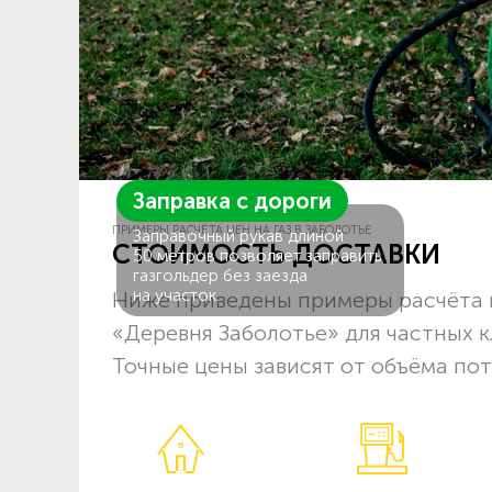
Заправка с дороги
ПРИМЕРЫ РАСЧЁТА ЦЕН НА ГАЗ В ЗАБОЛОТЬЕ
Заправочный рукав длиной
СТОИМОСТЬ ДОСТАВКИ
50 метров позволяет заправить
газгольдер без заезда
на участок.
Ниже приведены примеры расчёта 
«Деревня Заболотье» для частных 
Точные цены зависят от объёма пот