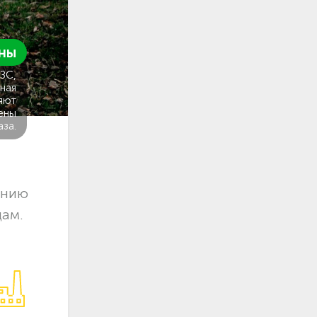
ны
ГЗС,
ная
яют
ены
аза.
ению
цам.