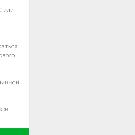
С или
раться
ового
длинной
авки