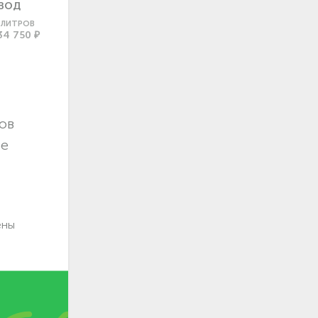
ВОД
0 ЛИТРОВ
34 750 ₽
ов
ье
ены