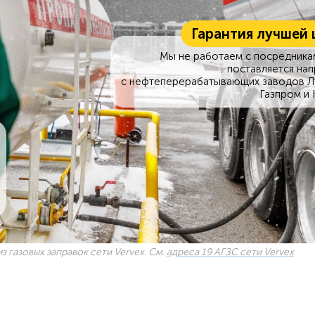
Гарантия лучшей 
Мы не работаем с посредникам
поставляется на
с нефтеперерабатывающих заводов Л
Газпром и 
з газовых заправок сети Vervex. См.
адреса 19 АГЗС сети Vervex