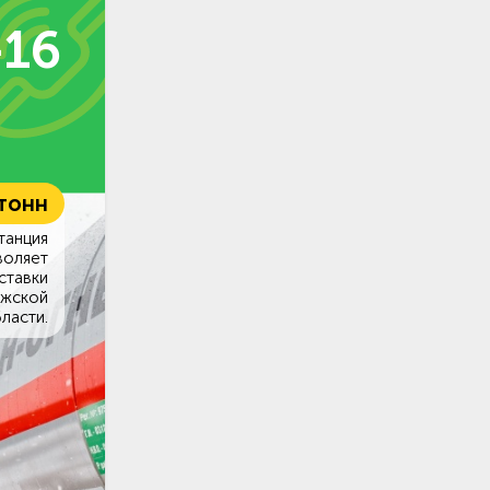
-16
 тонн
танция
воляет
ставки
ужской
ласти.