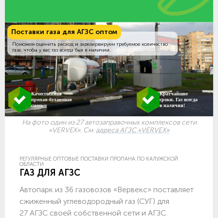
Поставки газа для АГЗС оптом
Поможем оценить расход и зарезирвируем требуемое количество
газа, чтобы у вас газ всегда был в наличии.
Качественная
Кратчайшие
пропан-бутановая
сроки. Газ всегда
смесь
в наличии!
На фото один из 27 автозаправочных комплексов сети
«VERVEX». См.
адреса АГЗС «VERVEX»
РЕГУЛЯРНЫЕ ОПТОВЫЕ ПОСТАВКИ ПРОПАНА ПО КАЛУЖСКОЙ
ОБЛАСТИ
ГАЗ ДЛЯ АГЗС
Автопарк из 36 газовозов «Вервекс» поставляет
сжиженный углеводородный газ (СУГ) для
27 АГЗС своей собственной сети и АГЗС