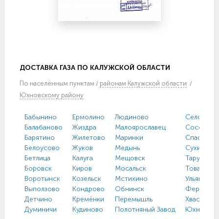
ДОСТАВКА ГАЗА ПО КАЛУЖСКОЙ ОБЛАСТИ
По
населённым пунктам
/
районам Калужской области
/
Юхновскому району
Бабынино
Ермолино
Людиново
Село имен
Балабаново
Жиздра
Малоярославец
Сосенски
Барятино
Жилетово
Маринки
Спас-Дем
Белоусово
Жуков
Медынь
Сухиничи
Бетлица
Калуга
Мещовск
Таруса
Боровск
Киров
Мосальск
Товарков
Воротынск
Козельск
Мстихино
Ульяново
Выползово
Кондрово
Обнинск
Ферзиков
Детчино
Кремёнки
Перемышль
Хвастович
Думиничи
Кудиново
Полотняный Завод
Юхнов