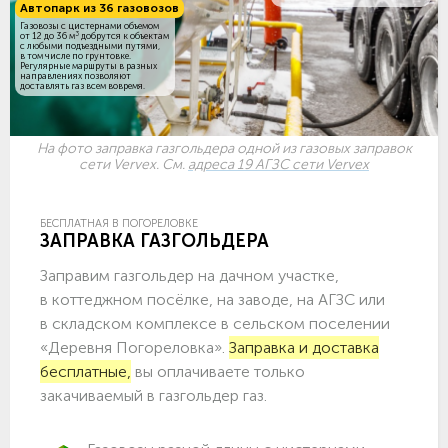
Автопарк из 36 газовозов
Газовозы с цистернами объемом
3
от 12 до 36 м
добрутся к объектам
c любыми подъездными путями,
в том числе по грунтовке.
Регулярные маршруты в разных
направлениях позволяют
доставлять газ всем вовремя.
На фото заправка газгольдера одной из газовых заправок
сети Vervex. См.
адреса 19 АГЗС сети Vervex
БЕСПЛАТНАЯ В ПОГОРЕЛОВКЕ
ЗАПРАВКА ГАЗГОЛЬДЕРА
Заправим газгольдер на дачном участке,
в коттеджном посёлке, на заводе, на АГЗС или
в складском комплексе в сельском поселении
«Деревня Погореловка».
Заправка и доставка
бесплатные,
вы оплачиваете только
закачиваемый в газгольдер газ.