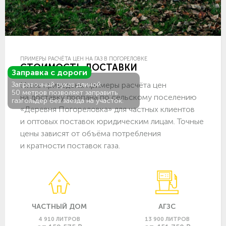
ПРИМЕРЫ РАСЧЁТА ЦЕН НА ГАЗ В ПОГОРЕЛОВКЕ
СТОИМОСТЬ ДОСТАВКИ
Заправка с дороги
Ниже приведены примеры расчёта цен
Заправочный рукав длиной
50 метров позволяет заправить
на доставку пропана по сельскому поселению
газгольдер без заезда на участок.
«Деревня Погореловка» для частных клиентов
и оптовых поставок юридическим лицам. Точные
цены зависят от объёма потребления
и кратности поставок газа.
ЧАСТНЫЙ ДОМ
АГЗС
4 910 ЛИТРОВ
13 900 ЛИТРОВ