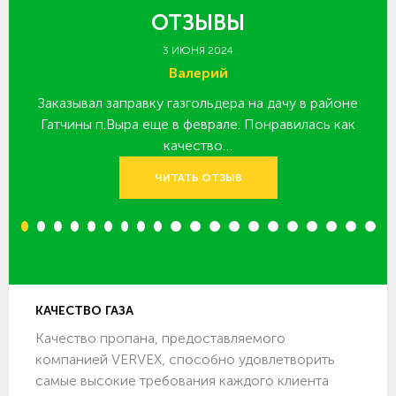
ОТЗЫВЫ
3 ИЮНЯ 2024
Валерий
Заказывал заправку газгольдера на дачу в районе
З
 за
Гатчины п.Выра еще в феврале. Понравилась как
качество…
ЧИТАТЬ ОТЗЫВ
1
2
3
4
5
6
7
8
9
10
11
12
13
14
15
16
17
18
19
20
КАЧЕСТВО ГАЗА
Качество пропана, предоставляемого
компанией VERVEX, способно удовлетворить
самые высокие требования каждого клиента