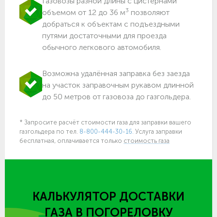
Газовозы разной длины с цистернами
3
объемом от 12 до 36 м
позволяют
добраться к объектам c подъездными
путями достаточными для проезда
обычного легкового автомобиля.
Возможна удалённая заправка без заезда
на участок заправочным рукавом длинной
до 50 метров от газовоза до газгольдера.
* Запросите расчёт стоимости газа для заправки вашего
газгольдера по тел.
8-800-444-30-16.
Услуга заправки
бесплатная, оплачивается только
стоимость газа
КАЛЬКУЛЯТОР ДОСТАВКИ
ГАЗА
В ПОГОРЕЛОВКУ