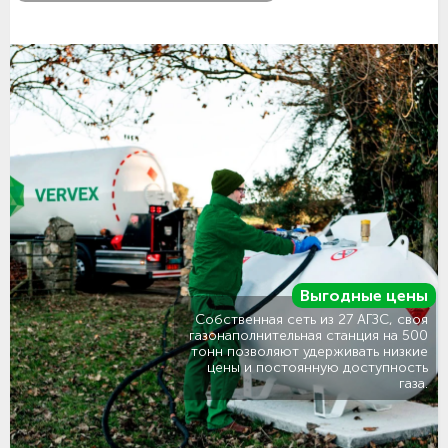
Выгодные цены
Собственная сеть из 27 АГЗС, своя
газонаполнительная станция на 500
тонн позволяют удерживать низкие
цены и постоянную доступность
газа.