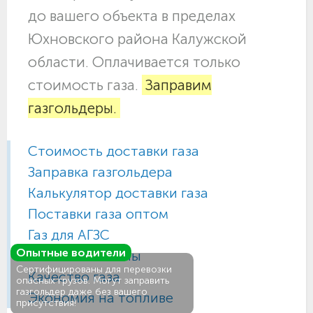
до вашего объекта в пределах
Юхновского района Калужской
области. Оплачивается только
стоимость газа.
Заправим
газгольдеры.
Стоимость доставки газа
Заправка газгольдера
Калькулятор доставки газа
Поставки газа оптом
Газ для АГЗС
Опытные водители
Газовые баллоны
Сертифицированы для перевозки
Качество газа
опасных грузов. Могут заправить
газгольдер даже без вашего
Экономия на топливе
присутствия!