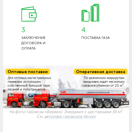
3.
4.
ЗАКЛЮЧЕНИЕ
ПОСТАВКА ГАЗА
ДОГОВОРА И
ОПЛАТА
Оптовые поставки
Оперативная доставка
Для оптовых магистральных
По различным маршрутам
перевозок используем
ежедневно ездят несколько
3
собственный большой парк
газовозов объемом
от 20 м
.
тягачей и полуприцепов.
3
На фото газовозы «Вервекс Энерджи» с цистернами 36 м
.
См.
автопарк газовозов Vervex