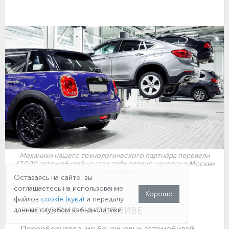
Механики нашего технологического партнёра перевели
47 000 автомобилей на газ в трёх сервис-центрах в Москве
и Петербурге
Оставаясь на сайте, вы
соглашаетесь на использование
Хорошо
файлов
cookie (куки)
и передачу
ПЕРЕВОД АВТО НА ГАЗ
ЭКОНОМИЯ НА ТОПЛИВЕ
данных службам вэб-аналитики
Переоборудование бензиновых автомобилей