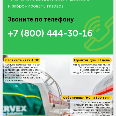
и забронировать газовоз.
Звоните по телефону
+7 (800) 444-30-16
Своя сеть из 27 АГЗС
Гарантия лучшей цены
Обслуживаем собственную сеть
Мы не работаем с посредниками.
из 27 автомобильных газовых
Газ поставляется напрямую
заправочных комплексов, что
с нефтеперерабатывающих
позволяет закупать газ у заводов
заводов Лукойл, Газпром и Кинеф.
постоянно в больших объёмах
и удерживать низкие цены для
своих клиентов.
Собственная
ГНС на 500 тонн
Своя газонаполнительная
станция для хранения 500 тонн
газа позволяет обеспечивать
своевременные поставки в сроки
до одного дня по всей Калужской
области.