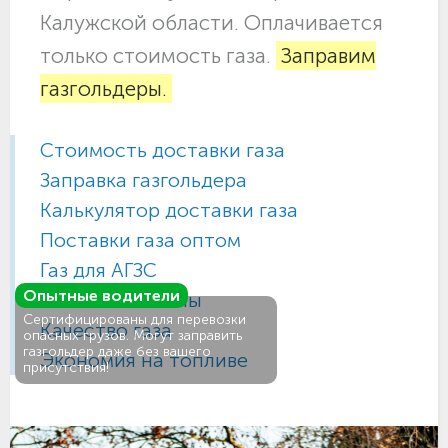
Калужской области. Оплачивается
только стоимость газа.
Заправим
газгольдеры.
Стоимость доставки газа
Заправка газгольдера
Калькулятор доставки газа
Поставки газа оптом
Газ для АГЗС
Опытные водители
Газовые баллоны
Сертифицированы для перевозки
Качество газа
опасных грузов. Могут заправить
газгольдер даже без вашего
Экономия на топливе
присутствия!