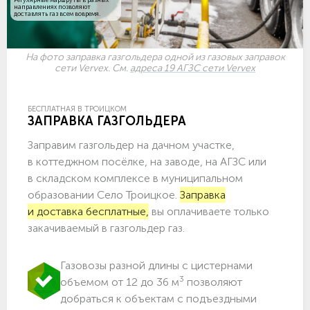
направлениях позволяют
доставлять газ всем вовремя.
На фото заправка газгольдера одной из газовых заправок
сети Vervex. См.
адреса 19 АГЗС сети Vervex
БЕСПЛАТНАЯ В ТРОИЦКОМ
ЗАПРАВКА ГАЗГОЛЬДЕРА
Заправим газгольдер на дачном участке,
в коттеджном посёлке, на заводе, на АГЗС или
в складском комплексе в муниципальном
образовании Село Троицкое.
Заправка
и доставка бесплатные,
вы оплачиваете только
закачиваемый в газгольдер газ.
Газовозы разной длины с цистернами
3
объемом от 12 до 36 м
позволяют
добраться к объектам c подъездными