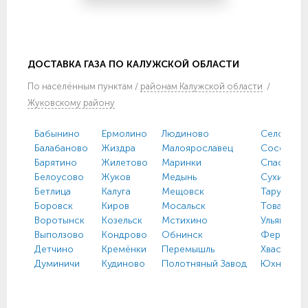
ДОСТАВКА ГАЗА ПО КАЛУЖСКОЙ ОБЛАСТИ
По
населённым пунктам
/
районам Калужской области
/
Жуковскому району
Бабынино
Ермолино
Людиново
Село имен
Балабаново
Жиздра
Малоярославец
Сосенски
Барятино
Жилетово
Маринки
Спас-Дем
Белоусово
Жуков
Медынь
Сухиничи
Бетлица
Калуга
Мещовск
Таруса
Боровск
Киров
Мосальск
Товарков
Воротынск
Козельск
Мстихино
Ульяново
Выползово
Кондрово
Обнинск
Ферзиков
Детчино
Кремёнки
Перемышль
Хвастович
Думиничи
Кудиново
Полотняный Завод
Юхнов