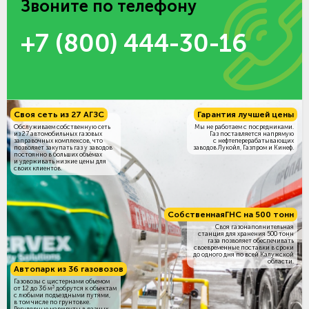
Звоните по телефону
+7 (800) 444-30-16
Своя сеть из 27 АГЗС
Гарантия лучшей цены
Обслуживаем собственную сеть
Мы не работаем с посредниками.
из 27 автомобильных газовых
Газ поставляется напрямую
заправочных комплексов, что
с нефтеперерабатывающих
позволяет закупать газ у заводов
заводов Лукойл, Газпром и Кинеф.
постоянно в больших объёмах
и удерживать низкие цены для
своих клиентов.
Собственная
ГНС на 500 тонн
Своя газонаполнительная
станция для хранения 500 тонн
газа позволяет обеспечивать
своевременные поставки в сроки
до одного дня по всей Калужской
области.
Автопарк из 36 газовозов
Газовозы с цистернами объемом
3
от 12 до 36 м
добрутся к объектам
c любыми подъездными путями,
в том числе по грунтовке.
Регулярные маршруты в разных