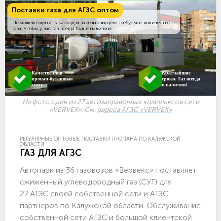
Поставки газа для АГЗС оптом
Поможем оценить расход и зарезирвируем требуемое количество
газа, чтобы у вас газ всегда был в наличии.
Качественная
Кратчайшие
пропан-бутановая
сроки. Газ всегда
смесь
в наличии!
На фото один из 27 автозаправочных комплексов сети
«VERVEX». См.
адреса АГЗС «VERVEX»
РЕГУЛЯРНЫЕ ОПТОВЫЕ ПОСТАВКИ ПРОПАНА ПО КАЛУЖСКОЙ
ОБЛАСТИ
ГАЗ ДЛЯ АГЗС
Автопарк из 36 газовозов «Вервекс» поставляет
сжиженный углеводородный газ (СУГ) для
27 АГЗС своей собственной сети и АГЗС
партнёров по Калужской области. Обслуживание
собственной сети АГЗС и большой клиентской