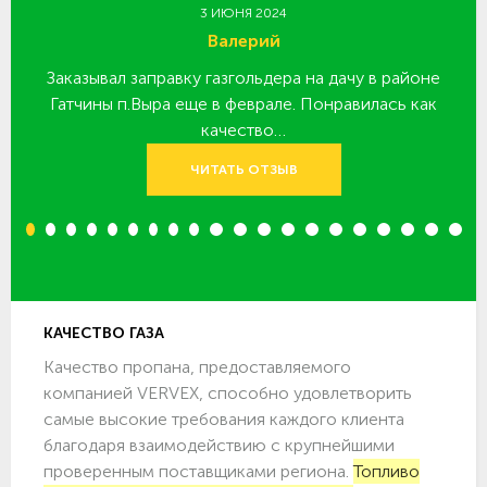
3 ИЮНЯ 2024
Валерий
Заказывал заправку газгольдера на дачу в районе
З
 за
Гатчины п.Выра еще в феврале. Понравилась как
качество…
ЧИТАТЬ ОТЗЫВ
1
2
3
4
5
6
7
8
9
10
11
12
13
14
15
16
17
18
19
20
КАЧЕСТВО ГАЗА
Качество пропана, предоставляемого
компанией VERVEX, способно удовлетворить
самые высокие требования каждого клиента
благодаря взаимодействию с крупнейшими
проверенным поставщиками региона.
Топливо