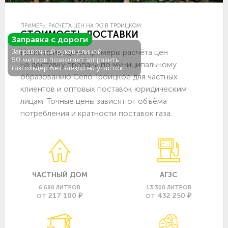
ПРИМЕРЫ РАСЧЁТА ЦЕН НА ГАЗ В ТРОИЦКОМ
СТОИМОСТЬ ДОСТАВКИ
Заправка с дороги
Ниже приведены примеры расчёта цен
Заправочный рукав длиной
50 метров позволяет заправить
на доставку пропана по муниципальному
газгольдер без заезда на участок.
образованию Село Троицкое для частных
клиентов и оптовых поставок юридическим
лицам. Точные цены зависят от объёма
потребления и кратности поставок газа.
ЧАСТНЫЙ ДОМ
АГЗС
6 680 ЛИТРОВ
13 300 ЛИТРОВ
217 100 ₽
432 250 ₽
ОТ
ОТ