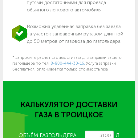
путями достаточными для проезда
обычного легкового автомобиля.
Возможна удалённая заправка без заезда
на участок заправочным рукавом длинной
до 50 метров от газовоза до газгольдера.
* Запросите расчёт стоимости газа для заправки вашего
газгольдера по тел.
8-800-444-30-16.
Услуга заправки
бесплатная, оплачивается только
стоимость газа
КАЛЬКУЛЯТОР ДОСТАВКИ
ГАЗА
В ТРОИЦКОЕ
ОБЪЁМ ГАЗГОЛЬДЕРА
Л