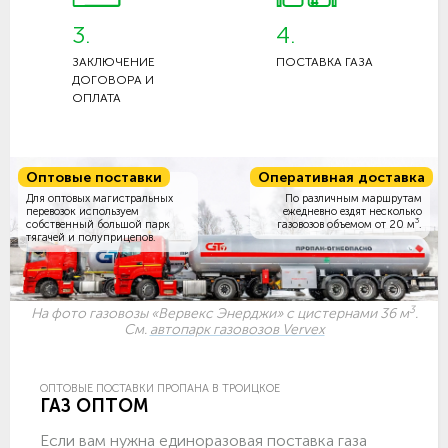
3.
4.
ЗАКЛЮЧЕНИЕ
ПОСТАВКА ГАЗА
ДОГОВОРА И
ОПЛАТА
Оптовые поставки
Оперативная доставка
Для оптовых магистральных
По различным маршрутам
перевозок используем
ежедневно ездят несколько
3
собственный большой парк
газовозов объемом
от 20 м
.
тягачей и полуприцепов.
3
На фото газовозы «Вервекс Энерджи» с цистернами 36 м
.
См.
автопарк газовозов Vervex
ОПТОВЫЕ ПОСТАВКИ ПРОПАНА В ТРОИЦКОЕ
ГАЗ ОПТОМ
Если вам нужна единоразовая поставка газа