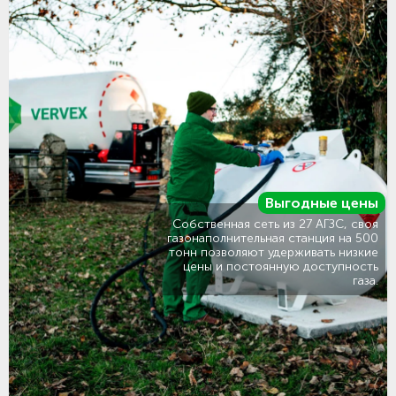
Выгодные цены
Собственная сеть из 27 АГЗС, своя
газонаполнительная станция на 500
тонн позволяют удерживать низкие
цены и постоянную доступность
газа.